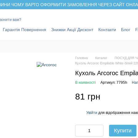
ИНИ ЧОМУ ВАРТО ОФОРМИТИ ЗАМОВЛЕННЯ ЧЕРЕЗ САЙТ ОНЛАЙ
вонити вам?
Гарантія Повернення
Знижки Акції Дисконт
Контакти
Блог
Головна
Каталог
ПОСУД ДЛЯ Ч
Кухоль Arcoroc Empilable White білий 2
Кухоль Arcoroc Empil
В наявності
Артикул: 7795h
Нап
81 грн
Увійти
для відображення нак
%
Купити