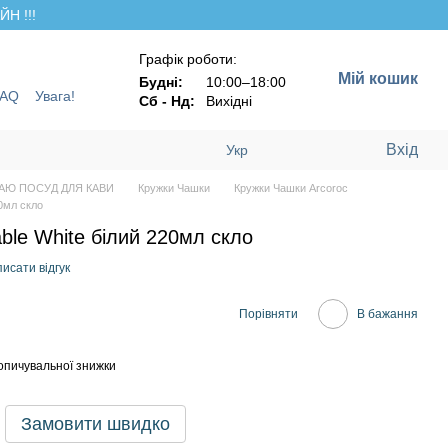
Н !!!
Графік роботи:
Мій кошик
Будні:
10:00–18:00
FAQ
Увага!
Сб - Нд:
Вихідні
Вхід
Укр
АЮ ПОСУД ДЛЯ КАВИ
Кружки Чашки
Кружки Чашки Arcoroc
20мл скло
able White білий 220мл скло
исати відгук
Порівняти
В бажання
опичувальної знижки
Замовити швидко