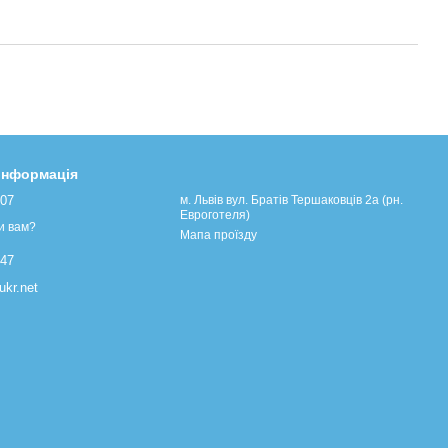
 інформація
107
м. Львів вул. Братів Тершаковців 2а (рн.
Евроготеля)
и вам?
Мапа проїзду
447
kr.net